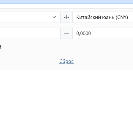
й
Сброс