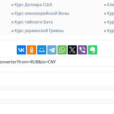
Курс Доллара США
Клю
Курс южнокорейской Воны
Кур
Курс тайского Бата
Кур
Курс украинской Гривны
Кур