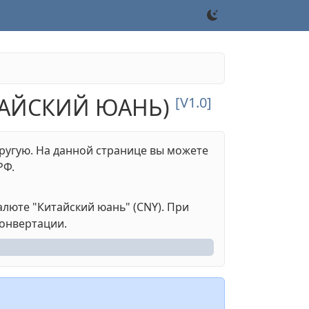
ТАЙСКИЙ ЮАНЬ)
[V1.0]
ругую. На данной странице вы можете
РФ.
алюте "Китайский юань" (CNY). При
конвертации.