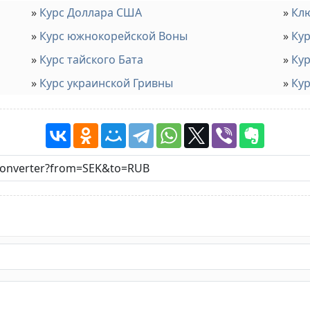
Курс Доллара США
Клю
Курс южнокорейской Воны
Кур
Курс тайского Бата
Кур
Курс украинской Гривны
Кур