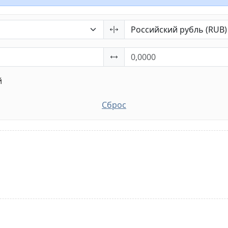
й
Сброс